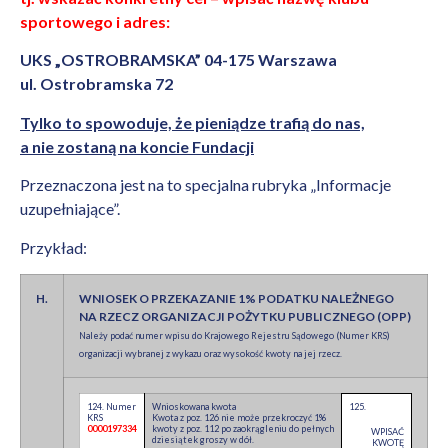
sportowego i adres:
UKS „OSTROBRAMSKA” 04-175 Warszawa
ul. Ostrobramska 72
Tylko to spowoduje, że pieniądze trafią do nas,
a nie zostaną na koncie Fundacji
Przeznaczona jest na to specjalna rubryka „Informacje
uzupełniające”.
Przykład:
H.
WNIOSEK O PRZEKAZANIE 1% PODATKU NALEŻNEGO
NA RZECZ ORGANIZACJI POŻYTKU PUBLICZNEGO (OPP)
Należy podać numer wpisu do Krajowego Rejestru Sądowego (Numer KRS)
organizacji wybranej z wykazu oraz wysokość kwoty na jej rzecz.
124. Numer
Wnioskowana kwota
125.
KRS
Kwota z poz. 126 nie może przekroczyć 1%
0000197334
kwoty z poz. 112 po zaokrągleniu do pełnych
WPISAĆ
dziesiątek groszy w dół.
KWOTĘ