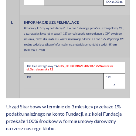
XXX zł. XX gr.
I.
INFORMACJE UZUPEŁNIAJĄCE
Podatnicy, którzy wypełnili część H, w poz. 126 mogą podać cel szczegółowy 1%.,
a zaznaczając kwadrat w pozycji 127 wyrazić zgodę na przekazanie OPP swojego
imienia , nazwiska In adresu wraz z informacją o kwocie z poz. 125. W pozycji 128
można podać dodatkowo informację, np. ułatwiające kontakt z podatnikiem
(telefon, e-mail).
126. Cel szczegółowy 1%
UKS „OSTROBRAMSKA” 04-175 Warszawa
ul.Ostrobramska 72
128.
129.
X
Urząd Skarbowy w terminie do 3 miesięcy przekaże 1%
podatku należnego na konto Fundacji, a z kolei Fundacja
przekaże 100% środków w formie umowy darowizny
na rzecz naszego klubu .