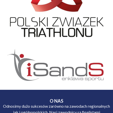
O NAS
Odnosimy dużo sukcesów zarówno na zawodach regionalnych
jak i ogólnopolskich. Nasi zawodnicy są finalistami