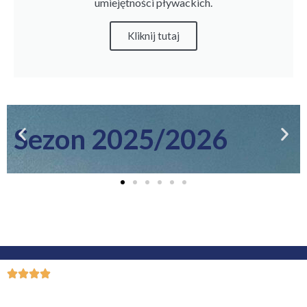
umiejętności pływackich.
Kliknij tutaj
Obóz letni w COS
Zakopane!