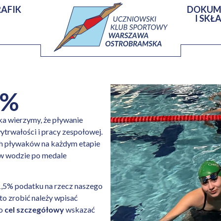
AFIK
DOKUM
I SKŁ
5%
 wierzymy, że pływanie
wytrwałości i pracy zespołowej.
h pływaków na każdym etapie
 w wodzie po medale
,5% podatku na rzecz naszego
o zrobić należy wpisać
ko
cel szczegółowy
wskazać