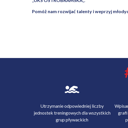
„
UKS OSTROBRAMSKA
„.
Pomóż nam rozwijać talenty i weprzyj młody
Utrzymanie odpowiedniej liczby
Wpisan
jednostek treningowych dla wszystkich
grafi
grup pływackich
p