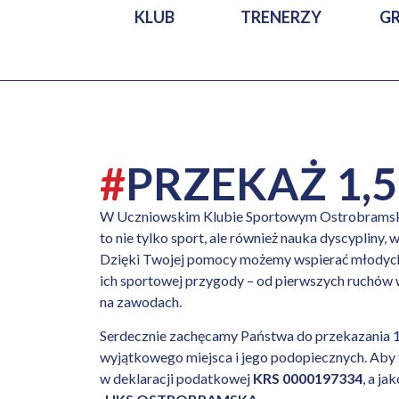
KLUB
TRENERZY
GR
#
PRZEKAŻ 1,
W Uczniowskim Klubie Sportowym Ostrobramska
to nie tylko sport, ale również nauka dyscypliny, 
Dzięki Twojej pomocy możemy wspierać młodyc
ich sportowej przygody – od pierwszych ruchów
na zawodach.
Serdecznie zachęcamy Państwa do przekazania 1
wyjątkowego miejsca i jego podopiecznych. Aby t
w deklaracji podatkowej
KRS
0000197334
, a ja