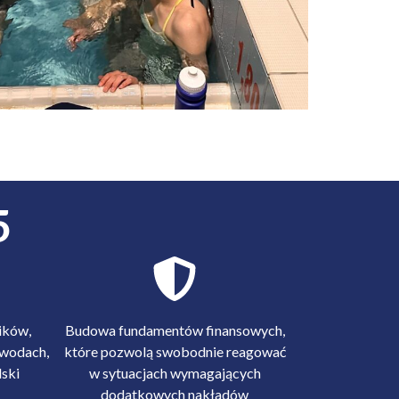
5
ików,
Budowa fundamentów finansowych,
awodach,
które pozwolą swobodnie reagować
ski
w sytuacjach wymagających
dodatkowych nakładów