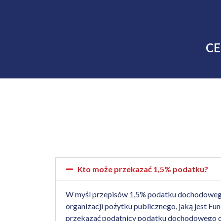
CE
Kto może przekazać 1,5% podatku?
W myśl przepisów 1,5% podatku dochodowego 
organizacji pożytku publicznego, jaką jest F
przekazać
podatnicy podatku dochodowego o