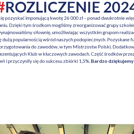
#
ROZLICZENIE 202
ię pozyskać imponującą kwotę 26 000 zł – ponad dwukrotnie więc
aniu. Dzięki tym środkom mogliśmy zreorganizować grupy szkole
wynajmowaliśmy siłownię, umożliwiając wszystkim grupom realiz
 się dużą popularnością wśród naszych podopiecznych. Pozyskane 
o przygotowania do zawodów, w tym Mistrzostw Polski. Dodatko
zentujących Klub w kluczowych zawodach. Część środków przez
ń i przyczyniły się do sukcesu zbiórki 1,5%.
Bardzo dziękujemy