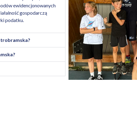
chodów ewidencjonowanych
iałalność gospodarczą
wki podatku.
strobramska?
ramska?