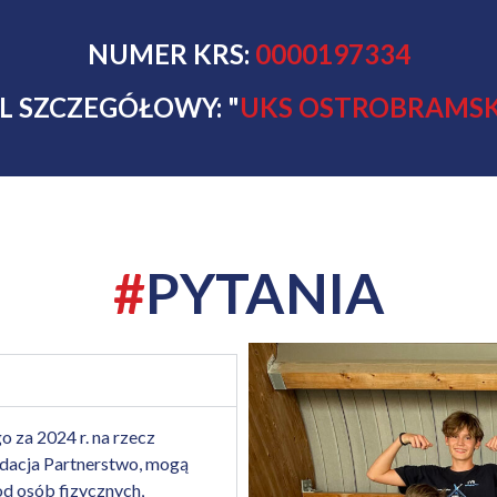
NUMER KRS:
0000197334
L SZCZEGÓŁOWY: "
UKS OSTROBRAMS
#
PYTANIA
za 2024 r. na rzecz
undacja Partnerstwo, mogą
d osób fizycznych,