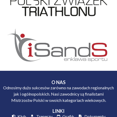
O NAS
Odnosimy dużo sukcesów zarówno na zawodach regionalnych
jak i ogólnopolskich. Nasi zawodnicy są finalistami
Mistrzostw Polski w swoich kategoriach wiekowych.
LINKI
Klub
Trenerzy
Grafik
Dokumenty