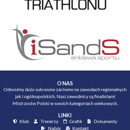
O NAS
Odnosimy dużo sukcesów zarówno na zawodach regionalnych
jak i ogólnopolskich. Nasi zawodnicy są finalistami
Mistrzostw Polski w swoich kategoriach wiekowych.
LINKI
Klub
Trenerzy
Grafik
Dokumenty
Nabór
Kontakt