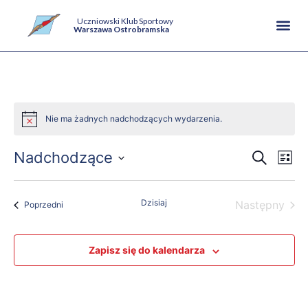
Uczniowski Klub Sportowy
Warszawa Ostrobramska
Nie ma żadnych nadchodzących wydarzenia.
Wyda
Wy
Nadchodzące
Wyszukiwa
Lista
Wybierz
Na
Wysz
datę.
wi
Dzisiaj
Wyd
Następny
Wydarzenia
i
Poprzedni
nawig
Zapisz się do kalendarza
wido